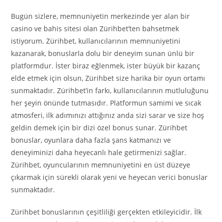
Bugün sizlere, memnuniyetin merkezinde yer alan bir
casino ve bahis sitesi olan Zürihbet’ten bahsetmek
istiyorum. Zürihbet, kullanıcılarının memnuniyetini
kazanarak, bonuslarla dolu bir deneyim sunan ünlü bir
platformdur. İster biraz eğlenmek, ister büyük bir kazanç
elde etmek için olsun, Zürihbet size harika bir oyun ortamı
sunmaktadır. Zürihbet’in farkı, kullanıcılarının mutluluğunu
her şeyin önünde tutmasıdır. Platformun samimi ve sıcak
atmosferi, ilk adımınızı attığınız anda sizi sarar ve size hoş
geldin demek için bir dizi özel bonus sunar. Zürihbet
bonuslar, oyunlara daha fazla şans katmanızı ve
deneyiminizi daha heyecanlı hale getirmenizi sağlar.
Zürihbet, oyuncularının memnuniyetini en üst düzeye
çıkarmak için sürekli olarak yeni ve heyecan verici bonuslar
sunmaktadır.
Zürihbet bonuslarının çeşitliliği gerçekten etkileyicidir. İlk