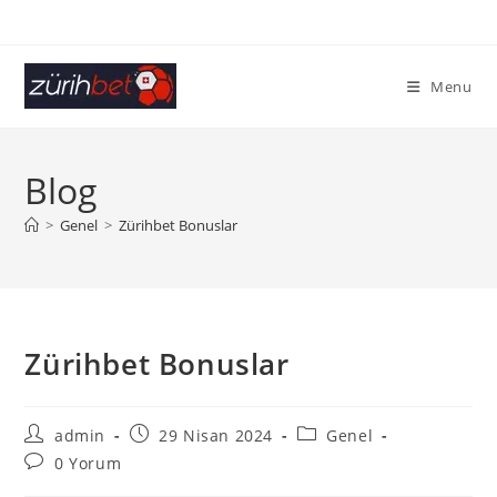
Skip
to
content
Menu
Blog
>
Genel
>
Zürihbet Bonuslar
Zürihbet Bonuslar
Post
Post
Post
admin
29 Nisan 2024
Genel
author:
published:
category:
Post
0 Yorum
comments: