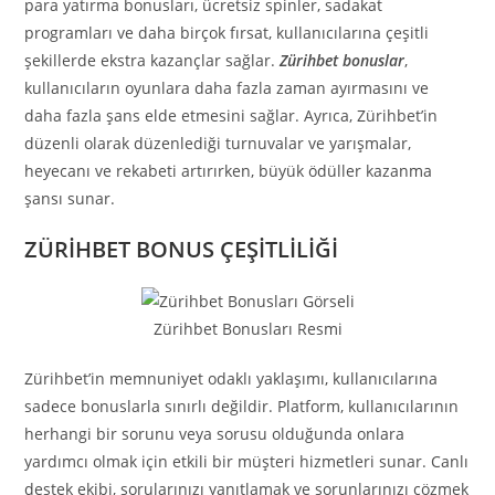
para yatırma bonusları, ücretsiz spinler, sadakat
programları ve daha birçok fırsat, kullanıcılarına çeşitli
şekillerde ekstra kazançlar sağlar.
Zürihbet bonuslar
,
kullanıcıların oyunlara daha fazla zaman ayırmasını ve
daha fazla şans elde etmesini sağlar. Ayrıca, Zürihbet’in
düzenli olarak düzenlediği turnuvalar ve yarışmalar,
heyecanı ve rekabeti artırırken, büyük ödüller kazanma
şansı sunar.
ZÜRİHBET BONUS ÇEŞİTLİLİĞİ
Zürihbet Bonusları Resmi
Zürihbet’in memnuniyet odaklı yaklaşımı, kullanıcılarına
sadece bonuslarla sınırlı değildir. Platform, kullanıcılarının
herhangi bir sorunu veya sorusu olduğunda onlara
yardımcı olmak için etkili bir müşteri hizmetleri sunar. Canlı
destek ekibi, sorularınızı yanıtlamak ve sorunlarınızı çözmek