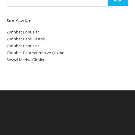
ARA
Son Yazılar
Zürihbet Bonuslar
Zürihbet Canlı Destek
Zürihbet Bonuslar
Zürihbet Para Yatırma ve Çekme
Sosyal Medya Girişler