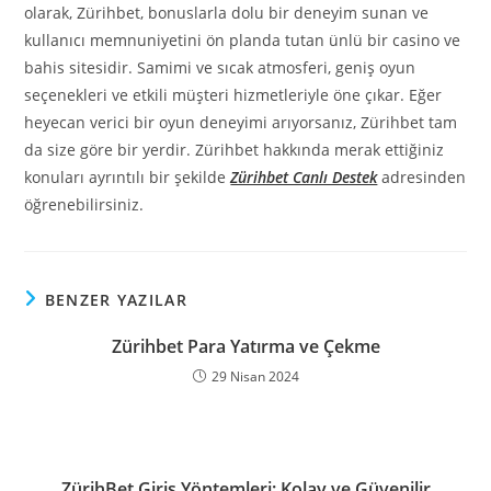
olarak, Zürihbet, bonuslarla dolu bir deneyim sunan ve
kullanıcı memnuniyetini ön planda tutan ünlü bir casino ve
bahis sitesidir. Samimi ve sıcak atmosferi, geniş oyun
seçenekleri ve etkili müşteri hizmetleriyle öne çıkar. Eğer
heyecan verici bir oyun deneyimi arıyorsanız, Zürihbet tam
da size göre bir yerdir. Zürihbet hakkında merak ettiğiniz
konuları ayrıntılı bir şekilde
Zürihbet Canlı Destek
adresinden
öğrenebilirsiniz.
BENZER YAZILAR
Zürihbet Para Yatırma ve Çekme
29 Nisan 2024
ZürihBet Giriş Yöntemleri: Kolay ve Güvenilir